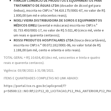
FINKLER COMÉRCIO DE PRODUTOS E EQUIPAMENTOS PARA
TRATAMENTO DE ÁGUAS LTDA
(dosador de álcool gel para
ônibus), inscrita no CNPJ n.º 94.418.175/0001-67, no valor de R$
1.800,00 (um mil e oitocentos reais);
NOELI VIEIRA DISTRIBUIDORA DE SOROS E EQUIPAMENTOS
MÉDICOS EIRELI
(avental e máscaras) inscrita no CNPJ n.º
01.733.450/0001-17, no valor de R$ 5.021,40 (cinco mil, vinte e
um reais e quarenta centavos);
ROSSI PRODUTOS HOSPITALARES LTDA
(touca descartáveis),
inscrita no CNPJ n.° 00.072.182/0001-06, no valor total de R$
1.188,00 (um mil, cento e oitenta e oito reais).
TOTAL GERAL = R$ 10.634,40 (dez mil, seiscentos e trinta e quatro
reais e quarenta centavos).
Vigência: 03/08/2021 à 31/08/2021.
ITENS E QUANTIDADES COMPLETAS NO LINK ABAIXO:
https://portal.tce.rs.gov.br/aplicprod/f?
p=50500:12:::NO:RP,12:P12_ID_LICITACAO,P12_PAG_ANTERIOR,P12_