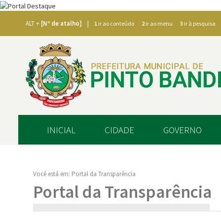
|
ALT +
[Nº de atalho]
1
ir ao conteúdo
2
ir ao menu
3
ir à pesquisa
INICIAL
CIDADE
GOVERNO
Você está em:
Portal da Transparência
Portal da Transparência