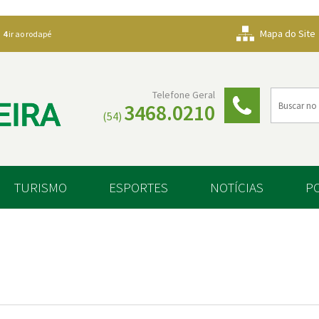
Mapa do Site
4
ir ao rodapé
Telefone Geral
3468.0210
(54)
TURISMO
ESPORTES
NOTÍCIAS
P